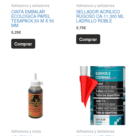
Adhesivos y selladores
Adhesivos y selladores
CINTA EMBALAR
SELLADOR ACRILICO
ECOLOGICA PAPEL
RUGOSO CA-11,300 ML
TESAPACK,50 M X 50
LADRILLO ROBLE
MM
5,75
€
5,25
€
Comprar
Comprar
Adhesivos y colas
Adhesivos y selladores