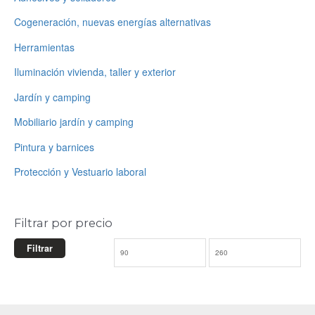
i
i
Cogeneración, nuevas energías alternativas
o
o
Herramientas
m
m
Iluminación vivienda, taller y exterior
í
á
Jardín y camping
n
x
Mobiliario jardín y camping
i
i
Pintura y barnices
m
m
Protección y Vestuario laboral
o
o
Filtrar por precio
Filtrar