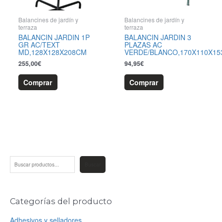
Balancines de jardín y
Balancines de jardín y
terraza
terraza
BALANCIN JARDIN 1P
BALANCIN JARDIN 3
GR AC/TEXT
PLAZAS AC
MD,128X128X208CM
VERDE/BLANCO,170X110X1
255,00
€
94,95
€
Comprar
Comprar
B
P
P
Buscar
u
r
r
s
c
e
e
Categorías del producto
a
r
c
c
Adhesivos y selladores